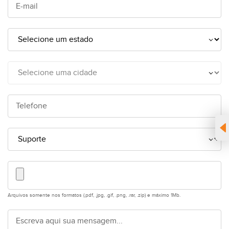
Arquivos somente nos formatos (.pdf, .jpg, .gif, .png, .rar, .zip) e máximo 1Mb.