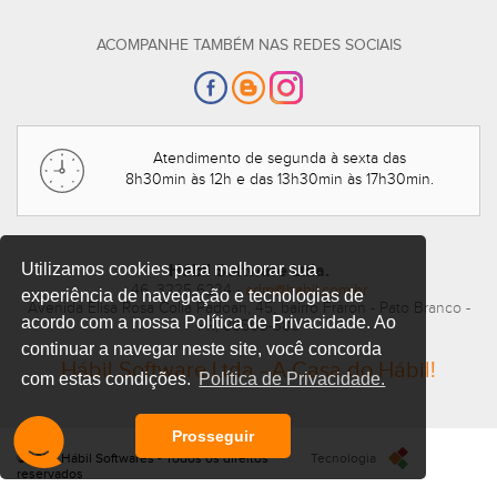
ACOMPANHE TAMBÉM NAS REDES SOCIAIS
Atendimento de segunda à sexta das
8h30min às 12h e das 13h30min às 17h30min.
Utilizamos cookies para melhorar sua
Hábil Software Ltda.
46. 3225 6234 -
adm@habil.com.br
experiência de navegação e tecnologias de
Avenida Elisa Rosa Colla Padoan, 45, bairro Fraron - Pato Branco -
acordo com a nossa Política de Privacidade. Ao
PR, 85503-380
continuar a navegar neste site, você concorda
Hábil Software Ltda - A Casa do Hábil!
com estas condições.
Política de Privacidade.
Prosseguir
©2025 Hábil Softwares - Todos os direitos
Tecnologia
reservados